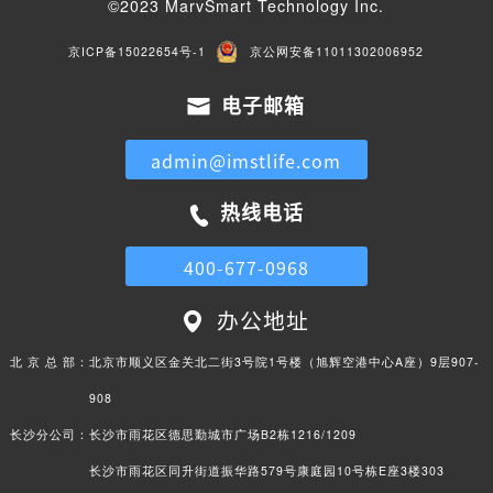
©2023 MarvSmart Technology Inc.
京ICP备15022654号-1
京公网安备11011302006952
电子邮箱
admin@imstlife.com
热线电话
400-677-0968
办公地址
北 京 总 部：
北京市顺义区金关北二街3号院1号楼（旭辉空港中心A座）9层907-
908
长沙分公司：
长沙市雨花区德思勤城市广场B2栋1216/1209
长沙市雨花区同升街道振华路579号康庭园10号栋E座3楼303