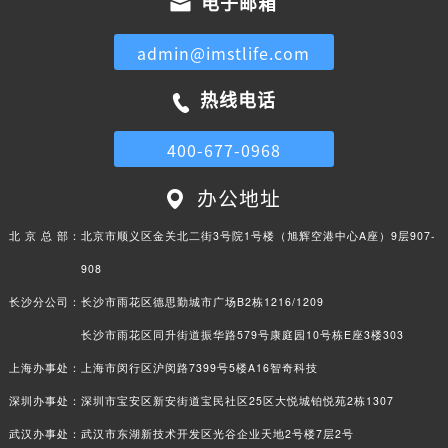
电子邮箱
admin@imstlife.com
热线电话
400-677-0968
办公地址
北 京 总 部：
北京市顺义区金关北二街3号院1号楼（旭辉空港中心A座）9层907-
908
长沙分公司：
长沙市雨花区德思勤城市广场B2栋1216/1209
长沙市雨花区同升街道振华路579号康庭园10号栋E座3楼303
上海办事处：
上海市闵行区沪闵路7399号5楼A16智奇科技
深圳办事处：
深圳市宝安区新安街道宝民社区25区大悦城铂悦苑2栋1307
武汉办事处：
武汉市东湖新技术开发区光谷企业天地2号楼7层2号