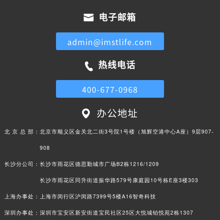
电子邮箱
admin@imstlife.com
热线电话
400-677-0968
办公地址
北 京 总 部：
北京市顺义区金关北二街3号院1号楼（旭辉空港中心A座）9层907-
908
长沙分公司：
长沙市雨花区德思勤城市广场B2栋1216/1209
长沙市雨花区同升街道振华路579号康庭园10号栋E座3楼303
上海办事处：
上海市闵行区沪闵路7399号5楼A16智奇科技
深圳办事处：
深圳市宝安区新安街道宝民社区25区大悦城铂悦苑2栋1307