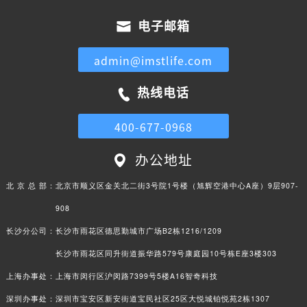
电子邮箱
admin@imstlife.com
热线电话
400-677-0968
办公地址
北 京 总 部：
北京市顺义区金关北二街3号院1号楼（旭辉空港中心A座）9层907-
908
长沙分公司：
长沙市雨花区德思勤城市广场B2栋1216/1209
长沙市雨花区同升街道振华路579号康庭园10号栋E座3楼303
上海办事处：
上海市闵行区沪闵路7399号5楼A16智奇科技
深圳办事处：
深圳市宝安区新安街道宝民社区25区大悦城铂悦苑2栋1307