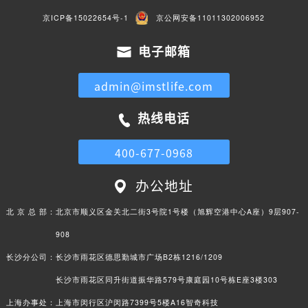
京ICP备15022654号-1
京公网安备11011302006952
电子邮箱
admin@imstlife.com
热线电话
400-677-0968
办公地址
北 京 总 部：
北京市顺义区金关北二街3号院1号楼（旭辉空港中心A座）9层907-
908
长沙分公司：
长沙市雨花区德思勤城市广场B2栋1216/1209
长沙市雨花区同升街道振华路579号康庭园10号栋E座3楼303
上海办事处：
上海市闵行区沪闵路7399号5楼A16智奇科技