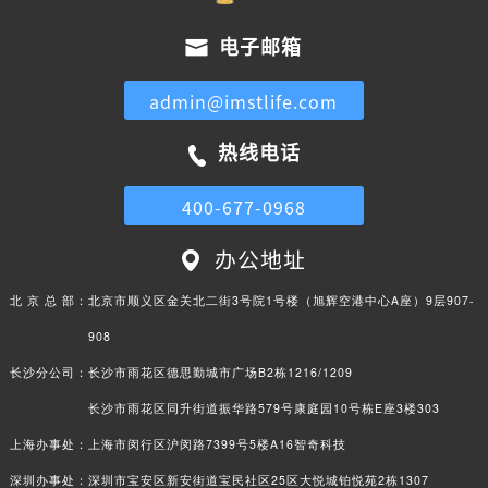
电子邮箱
admin@imstlife.com
热线电话
400-677-0968
办公地址
北 京 总 部：
北京市顺义区金关北二街3号院1号楼（旭辉空港中心A座）9层907-
908
长沙分公司：
长沙市雨花区德思勤城市广场B2栋1216/1209
长沙市雨花区同升街道振华路579号康庭园10号栋E座3楼303
上海办事处：
上海市闵行区沪闵路7399号5楼A16智奇科技
深圳办事处：
深圳市宝安区新安街道宝民社区25区大悦城铂悦苑2栋1307